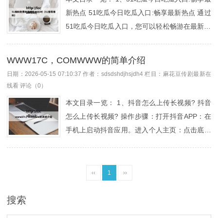
强，金融市场影响力大，在高端科技和文化产业
新热点 51吃瓜今日吃瓜入口:畅享最新热点 通过
领域领先。2、疫情后财政刺激力度差异：美国
51吃瓜今日吃瓜入口，您可以轻松畅游在最新的
消费复苏更强劲疫情期间，美国与欧洲均采取财
资讯海洋中，与大家一起分享快乐、传递正能
政刺激政策，但美国力度显著更大。2021年美国
量。吃瓜今日吃瓜入口作为社交平台的重要功能
初级政府赤字与GDP之比高达4%，是欧元区的
WWW17C，COMWWW的简单介绍
之一，为用户提供了一个了解社会热点、参与讨
两倍多、英国的近两倍。大规模财政支持...
日期：2026-05-15 07:10:37
作者：sdsdshdjhsjdh4
栏目：
麻花豆传剧最新在
论、扩展社交圈子的平台。其丰富的内容和互动
线看
评论（0）
性吸引了大量用户的关注和参与，成为社交平台
本文目录一览： 1、抖音怎么上传长视频? 抖音
的新风向。查询51吃瓜网的热点爆料，最直接的
怎么上传长视频? 操作步骤：打开抖音APP：在
方式是访问其官方网站或使用官方APP（限苹果
手机上启动抖音应用。进入个人主页：点击底部
设备），通过浏览首页推荐、分类标签和搜索功
导航栏的“我”，进入个人页面。打开侧边菜单：
能就能快速找到内容。查询的具体方法其实很简
点击右上角的三横线图标，展开功能菜单。进入
单。吃瓜今日吃瓜入口仿佛是一扇通往热点话题
创作者服务中心：在菜单中选择“创作者服务中
‹‹
1
››
的神秘之门，引领我们一同踏入其中，去...
心”，进入账号管理后台。找到视频管理入口：在
通用能力模块中，点击“视频管理”选项。进入菜
搜索
单后接着点击【设置】选项。在【设置】菜单栏