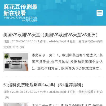
麻花豆传剧最
新在线看
91传禖MV高清视频-麻花豆传禖
MV高清免费版
美国VS欧洲VS天堂（美国VS欧洲VS天堂VS亚洲）
日期：2026-05-15 20:10:41
作者：sdsdshdjhsjdh4
栏目：
麻花豆传禖mv高清
免费版
评论（0）
本文目录一览： 1、欧洲和美国哪个发达 2、美
国不是天堂,也不是地狱 欧洲和美国哪个发达
1、政治体制方面：欧洲多为议会制或君主立宪
制国家，权力分配较分散。美国是联邦共和制，
实行三权分立，行政、立法、司法相互制衡。经
51爆料免费吃瓜爆料24小时（51推荐爆料）
济模式方面：欧洲部分国家福利体系完善，注重
日期：2026-05-15 08:10:27
作者：sdsdshdjhsjdh4
栏目：
黑料在线看了
评论
社会公平，经济发展相对稳健，工业和服务业发
（0）
达。美国经济高度发达且多元化，科技创新能力
本文目录一览： 1、51吃瓜今日吃瓜入口:畅享最